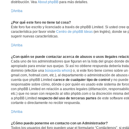
distribución. Vea
About phpBB
para más detalles.
Arriba
¿Por qué este foro no tiene tal cosa?
Este foro fue escrito y licenciado a través de phpBB Limited. Si usted cree
característica por favor visite
Centro de phpBB Ideas
(en Inglés), donde se 
sugerir nuevas características.
Arriba
¿Con quién se puede contactar acerca de abusos o usos ilegales relaci
Cada uno de los administradores que figuran en la lista del grupo donde di
apropiado para enviar sus quejas. Si así no obtiene respuesta debería trata
dominio (efectúe una
búsqueda whois
) o, si este foro tiene correo sobre u
gmail.com, hotmail.com, etc.), al departamento o administración de abusos d
cuenta que phpBB Limited
carece de cualquier tipo de control
y no puede
responsable sobre cómo, dónde o por quién es usado este sistema de foros
con phpBB Limited en relación a asuntos legales (difamación, responsabil
etc.) que no sean con respecto al sitio phpbb.com o la discreción misma de
a phpBB Limited
respecto del uso de terceras partes
de este software est
cortante o directamente no recibir respuesta.
Arriba
¿Cómo puedo ponerme en contacto con un Administrador?
Todos los usuarios del foro pueden usar el formulario “Contáctenos”, si está