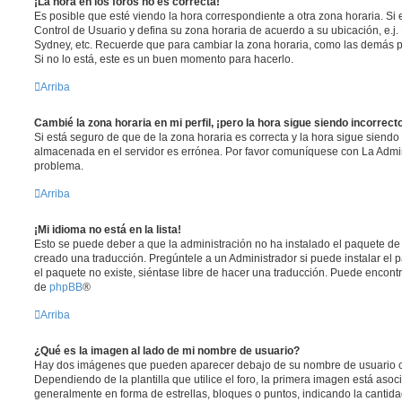
¡La hora en los foros no es correcta!
Es posible que esté viendo la hora correspondiente a otra zona horaria. Si e
Control de Usuario y defina su zona horaria de acuerdo a su ubicación, e.j.
Sydney, etc. Recuerde que para cambiar la zona horaria, como las demás pr
Si no lo está, este es un buen momento para hacerlo.
Arriba
Cambié la zona horaria en mi perfil, ¡pero la hora sigue siendo incorrect
Si está seguro de que de la zona horaria es correcta y la hora sigue siendo 
almacenada en el servidor es errónea. Por favor comuníquese con La Admini
problema.
Arriba
¡Mi idioma no está en la lista!
Esto se puede deber a que la administración no ha instalado el paquete de 
creado una traducción. Pregúntele a un Administrador si puede instalar el 
el paquete no existe, siéntase libre de hacer una traducción. Puede encontr
de
phpBB
®
Arriba
¿Qué es la imagen al lado de mi nombre de usuario?
Hay dos imágenes que pueden aparecer debajo de su nombre de usuario c
Dependiendo de la plantilla que utilice el foro, la primera imagen está asoci
generalmente en forma de estrellas, bloques o puntos, indicando la canti