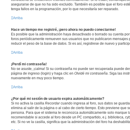
asegurarse de que no ha sido excluido. También es posible que el foro est
tenga fallos en la programación, por lo que necesitaría ser reparado.
Arriba
Hace un tiempo me registré, ¡pero ahora no puedo conectarme!
Es posible que la administración haya desactivado o borrado su cuenta po
foros periódicamente remueven sus usuarios que no publicaron mensajes p
reducir el peso de la base de datos. Si es así, registrese de nuevo y partici
Arriba
¡Perdí mi contraseña!
No se asuste, ¡calma! Si su contraseña no puede ser recuperada puede desac
página de ingreso (login) y haga clic en
Olvidé mi contraseña
. Siga las ins
nuevamente en muy poco tiempo.
Arriba
¿Por qué mi sesión de usuario expira automáticamente?
Si no activa la casilla
Recordar
cuando ingresa al foro, sus datos se guard
elimina al salir de la página o al cabo de cierto tiempo. Esto previene que
persona. Para que el sistema le reconozca automáticamente solo marque la 
recomendable si accede al foro desde un PC compartido, e.j. biblioteca, cy
etc. Si no ve la casilla, significa que la administración del foro ha deshabili