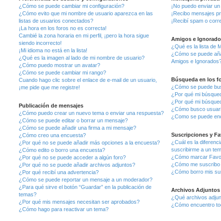
¿Cómo se puede cambiar mi configuración?
¡No puedo enviar un
¿Cómo evito que mi nombre de usuario aparezca en las
¡Recibo mensajes pr
listas de usuarios conectados?
¡Recibí spam o corre
¡La hora en los foros no es correcta!
Cambié la zona horaria en mi perfil, ¡pero la hora sigue
Amigos e Ignorado
siendo incorrecto!
¿Qué es la lista de 
¡Mi idioma no está en la lista!
¿Cómo se puede añadi
¿Qué es la imagen al lado de mi nombre de usuario?
Amigos e Ignorados
¿Cómo puedo mostrar un avatar?
¿Cómo se puede cambiar mi rango?
Búsqueda en los f
Cuando hago clic sobre el enlace de e-mail de un usuario,
¿Cómo se puede busc
¡me pide que me registre!
¿Por qué mi búsqued
¿Por qué mi búsqued
Publicación de mensajes
¿Cómo busco usuar
¿Cómo puedo crear un nuevo tema o enviar una respuesta?
¿Como se puede enc
¿Cómo se puede editar o borrar un mensaje?
¿Cómo se puede añadir una firma a mi mensaje?
Suscripciones y Fa
¿Cómo creo una encuesta?
¿Cuál es la diferenc
¿Por qué no se puede añadir más opciones a la encuesta?
suscribirme a un te
¿Cómo edito o borro una encuesta?
¿Cómo marcar Favori
¿Por qué no se puede acceder a algún foro?
¿Cómo me suscribo a
¿Por qué no se puede añadir archivos adjuntos?
¿Cómo borro mis su
¿Por qué recibí una advertencia?
¿Cómo se puede reportar un mensaje a un moderador?
¿Para qué sirve el botón “Guardar” en la publicación de
Archivos Adjuntos
temas?
¿Qué archivos adjunt
¿Por qué mis mensajes necesitan ser aprobados?
¿Cómo encuentro tod
¿Cómo hago para reactivar un tema?