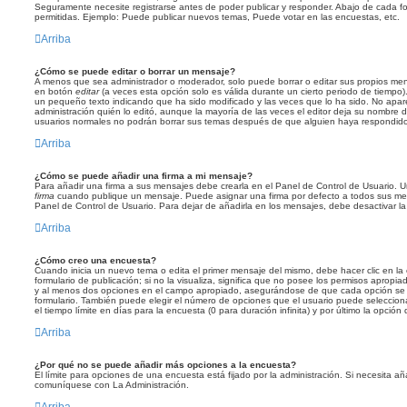
Seguramente necesite registrarse antes de poder publicar y responder. Abajo de cada fo
permitidas. Ejemplo: Puede publicar nuevos temas, Puede votar en las encuestas, etc.
Arriba
¿Cómo se puede editar o borrar un mensaje?
A menos que sea administrador o moderador, solo puede borrar o editar sus propios mens
en botón
editar
(a veces esta opción solo es válida durante un cierto periodo de tiempo)
un pequeño texto indicando que ha sido modificado y las veces que lo ha sido. No apar
administración quién lo editó, aunque la mayoría de las veces el editor deja su nombre d
usuarios normales no podrán borrar sus temas después de que alguien haya respondido
Arriba
¿Cómo se puede añadir una firma a mi mensaje?
Para añadir una firma a sus mensajes debe crearla en el Panel de Control de Usuario. U
firma
cuando publique un mensaje. Puede asignar una firma por defecto a todos sus mens
Panel de Control de Usuario. Para dejar de añadirla en los mensajes, debe desactivar l
Arriba
¿Cómo creo una encuesta?
Cuando inicia un nuevo tema o edita el primer mensaje del mismo, debe hacer clic en la
formulario de publicación; si no la visualiza, significa que no posee los permisos apropia
y al menos dos opciones en el campo apropiado, asegurándose de que cada opción se e
formulario. También puede elegir el número de opciones que el usuario puede selecciona
el tiempo límite en días para la encuesta (0 para duración infinita) y por último la opción 
Arriba
¿Por qué no se puede añadir más opciones a la encuesta?
El límite para opciones de una encuesta está fijado por la administración. Si necesita a
comuníquese con La Administración.
Arriba