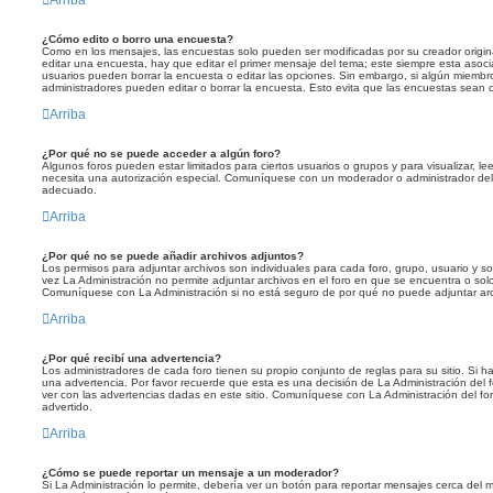
¿Cómo edito o borro una encuesta?
Como en los mensajes, las encuestas solo pueden ser modificadas por su creador origina
editar una encuesta, hay que editar el primer mensaje del tema; este siempre esta asoci
usuarios pueden borrar la encuesta o editar las opciones. Sin embargo, si algún miemb
administradores pueden editar o borrar la encuesta. Esto evita que las encuestas sean 
Arriba
¿Por qué no se puede acceder a algún foro?
Algunos foros pueden estar limitados para ciertos usuarios o grupos y para visualizar, leer,
necesita una autorización especial. Comuníquese con un moderador o administrador del
adecuado.
Arriba
¿Por qué no se puede añadir archivos adjuntos?
Los permisos para adjuntar archivos son individuales para cada foro, grupo, usuario y s
vez La Administración no permite adjuntar archivos en el foro en que se encuentra o sol
Comuníquese con La Administración si no está seguro de por qué no puede adjuntar arc
Arriba
¿Por qué recibí una advertencia?
Los administradores de cada foro tienen su propio conjunto de reglas para su sitio. Si 
una advertencia. Por favor recuerde que esta es una decisión de La Administración del 
ver con las advertencias dadas en este sitio. Comuníquese con La Administración del fo
advertido.
Arriba
¿Cómo se puede reportar un mensaje a un moderador?
Si La Administración lo permite, debería ver un botón para reportar mensajes cerca del m