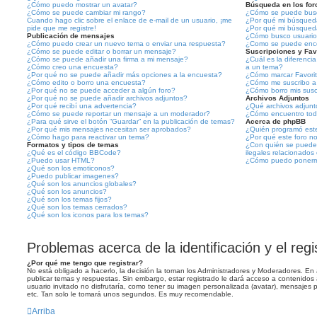
¿Cómo puedo mostrar un avatar?
Búsqueda en los for
¿Cómo se puede cambiar mi rango?
¿Cómo se puede busca
Cuando hago clic sobre el enlace de e-mail de un usuario, ¡me
¿Por qué mi búsqued
pide que me registre!
¿Por qué mi búsqued
Publicación de mensajes
¿Cómo busco usuario
¿Cómo puedo crear un nuevo tema o enviar una respuesta?
¿Como se puede enco
¿Cómo se puede editar o borrar un mensaje?
Suscripciones y Fav
¿Cómo se puede añadir una firma a mi mensaje?
¿Cuál es la diferencia
¿Cómo creo una encuesta?
a un tema?
¿Por qué no se puede añadir más opciones a la encuesta?
¿Cómo marcar Favorito
¿Cómo edito o borro una encuesta?
¿Cómo me suscribo a 
¿Por qué no se puede acceder a algún foro?
¿Cómo borro mis susc
¿Por qué no se puede añadir archivos adjuntos?
Archivos Adjuntos
¿Por qué recibí una advertencia?
¿Qué archivos adjunto
¿Cómo se puede reportar un mensaje a un moderador?
¿Cómo encuentro todo
¿Para qué sirve el botón “Guardar” en la publicación de temas?
Acerca de phpBB
¿Por qué mis mensajes necesitan ser aprobados?
¿Quién programó este
¿Cómo hago para reactivar un tema?
¿Por qué este foro no
Formatos y tipos de temas
¿Con quién se puede 
¿Qué es el código BBCode?
ilegales relacionados
¿Puedo usar HTML?
¿Cómo puedo ponerme
¿Qué son los emoticonos?
¿Puedo publicar imagenes?
¿Qué son los anuncios globales?
¿Qué son los anuncios?
¿Qué son los temas fijos?
¿Qué son los temas cerrados?
¿Qué son los iconos para los temas?
Problemas acerca de la identificación y el regi
¿Por qué me tengo que registrar?
No está obligado a hacerlo, la decisión la toman los Administradores y Moderadores. En 
publicar temas y respuestas. Sin embargo, estar registrado le dará acceso a contenidos
usuario invitado no disfrutaría, como tener su imagen personalizada (avatar), mensajes p
etc. Tan solo le tomará unos segundos. Es muy recomendable.
Arriba