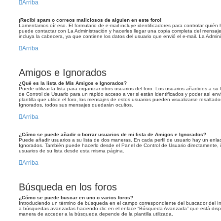
Arriba
¡Recibí spam o correos maliciosos de alguien en este foro!
Lamentamos oír eso. El formulario de e-mail incluye identificadores para controlar quién 
puede contactar con La Administración y hacerles llegar una copia completa del mensaj
incluya la cabecera, ya que contiene los datos del usuario que envió el e-mail. La Admin
Arriba
Amigos e Ignorados
¿Qué es la lista de Mis Amigos e Ignorados?
Puede utilizar la lista para organizar otros usuarios del foro. Los usuarios añadidos a s
de Control de Usuario para un rápido acceso a ver si están identificados y poder así en
plantilla que utilice el foro, los mensajes de estos usuarios pueden visualizarse resaltad
Ignorados, todos sus mensajes quedarán ocultos.
Arriba
¿Cómo se puede añadir o borrar usuarios de mi lista de Amigos e Ignorados?
Puede añadir usuarios a su lista de dos maneras. En cada perfil de usuario hay un enlac
Ignorados. También puede hacerlo desde el Panel de Control de Usuario directamente, 
usuarios de su lista desde esta misma página.
Arriba
Búsqueda en los foros
¿Cómo se puede buscar en uno o varios foros?
Introduciendo un término de búsqueda en el campo correspondiente del buscador del ín
a búsquedas avanzadas haciendo clic en el enlace “Búsqueda Avanzada” que está dispon
manera de acceder a la búsqueda depende de la plantilla utilizada.