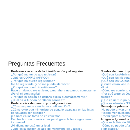
Preguntas Frecuentes
Problemas acerca de la identificación y el registro
Niveles de usuario 
¿Por qué me tengo que registrar?
¿Qué son los Adminis
¿Qué es COPPA? (APPCO)
¿Qué son los Modera
¿Por qué no puedo registrarme?
¿Qué son los Grupos
Me he registrado ¡y no me puedo identificar!
¿Donde están los Gru
¿Por qué no puedo identificarme?
ellos?
Hace un tiempo me registré, ¡pero ahora no puedo conectarme!
¿Cómo me convierto 
¡Perdí mi contraseña!
¿Por qué algunos Gru
¿Por qué mi sesión de usuario expira automáticamente?
colores?
¿Cuál es la función de “Borrar cookies”?
¿Qué es un “Grupo de
Preferencias de usuario y configuraciones
¿Qué es el enlace “El
¿Cómo se puede cambiar mi configuración?
Mensajería privada
¿Cómo evito que mi nombre de usuario aparezca en las listas
¡No puedo enviar un 
de usuarios conectados?
¡Recibo mensajes pri
¡La hora en los foros no es correcta!
¡Recibí spam o correo
Cambié la zona horaria en mi perfil, ¡pero la hora sigue siendo
Amigos e Ignorados
incorrecto!
¿Qué es la lista de M
¡Mi idioma no está en la lista!
¿Cómo se puede añadir
¿Qué es la imagen al lado de mi nombre de usuario?
e Ignorados?