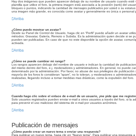
Hay dos imágenes que pueden aparecer debajo de su nombre de usuario cuando esté v
plantilla que utilice el foro, la primera imagen está asociada a la posición (rank) del usu
bloques o puntos, indicando la cantidad de mensajes publicados por usted o su estatus
una imagen más grande, es conocida como avatar y generalmente es única o personal 
Arriba
¿Cómo puedo mostrar un avatar?
Desde su Panel de Control de Usuario, haga clic en “Perfil” puede añadir un avatar utili
métodos: Gravatar, Galería, Remoto o Subida. Es la administración quien decide si se
pueden ser publicadas. En caso de que no este disponible la opción de avatar, comuní
activada.
Arriba
¿Cómo se puede cambiar mi rango?
Los rangos aparecen debajo del nombre de usuario e indican la cantidad de publicaciones
del mismo dentro del foro, e.j. moderadores y administradores. En general, no puede c
determinado por la administración. Por favor, no abuse de sus privilegios de publicación
mayoría de los foros lo consideran “spam”, no lo toleran, y moderadores o administrador
realizadas, llegando incluso a tomar medidas mas drásticas, como la expulsión del foro.
Arriba
Cuando hago clic sobre el enlace de e-mail de un usuario, ¡me pide que me registre
Solo usuarios registrados pueden enviar e-mail a otros usuarios a través del foro, si la ad
para prevenir el uso malicioso del sistema de e-mail por usuarios anónimos.
Arriba
Publicación de mensajes
¿Cómo puedo crear un nuevo tema o enviar una respuesta?
Para publicar un nuevo tema, haga clic en “Nuevo tema”. Para publicar una respuesta a 