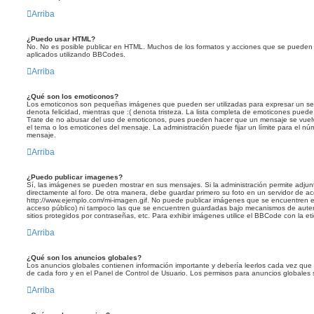
Arriba
¿Puedo usar HTML?
No. No es posible publicar en HTML. Muchos de los formatos y acciones que se pueden
aplicados utilizando BBCodes.
Arriba
¿Qué son los emoticonos?
Los emoticonos son pequeñas imágenes que pueden ser utilizadas para expresar un sent
denota felicidad, mientras que :( denota tristeza. La lista completa de emoticones puede 
Trate de no abusar del uso de emoticonos, pues pueden hacer que un mensaje se vuelva
el tema o los emoticones del mensaje. La administración puede fijar un límite para el nú
mensaje.
Arriba
¿Puedo publicar imagenes?
Sí, las imágenes se pueden mostrar en sus mensajes. Si la administración permite adjun
directamente al foro. De otra manera, debe guardar primero su foto en un servidor de acc
http://www.ejemplo.com/mi-imagen.gif. No puede publicar imágenes que se encuentren 
acceso público) ni tampoco las que se encuentren guardadas bajo mecanismos de autenti
sitios protegidos por contraseñas, etc. Para exhibir imágenes utilice el BBCode con la eti
Arriba
¿Qué son los anuncios globales?
Los anuncios globales contienen información importante y debería leerlos cada vez que s
de cada foro y en el Panel de Control de Usuario. Los permisos para anuncios globales 
Arriba