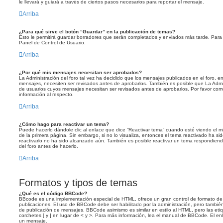
le llevará y guiará a través de ciertos pasos necesarios para reportar el mensaje.
Arriba
¿Para qué sirve el botón “Guardar” en la publicación de temas?
Esto le permitirá guardar borradores que serán completados y enviados más tarde. Para 
Panel de Control de Usuario.
Arriba
¿Por qué mis mensajes necesitan ser aprobados?
La Administración del foro tal vez ha decidido que los mensajes publicados en el foro, e
mensajes, necesiten ser revisados antes de aprobarlos. También es posible que La Admi
de usuarios cuyos mensajes necesitan ser revisados antes de aprobarlos. Por favor co
información al respecto.
Arriba
¿Cómo hago para reactivar un tema?
Puede hacerlo dándole clic al enlace que dice “Reactivar tema” cuando esté viendo el mis
de la primera página. Sin embargo, si no lo visualiza, entonces el tema reactivado ha si
reactivarlo no ha sido alcanzado aún. También es posible reactivar un tema respondiendo
del foro antes de hacerlo.
Arriba
Formatos y tipos de temas
¿Qué es el código BBCode?
BBcode es una implementación especial de HTML, ofrece un gran control de formato de l
publicaciones. El uso de BBCode debe ser habilitado por la administración, pero también
de publicación de mensajes. BBCode asimismo es similar en estilo al HTML, pero las et
corchetes [ y ] en lugar de < y >. Para más información, lea el manual de BBCode. El e
un mensaje.