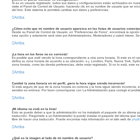
Si es un usuario registrado, todos sus datos y configuraciones están archivados en nues
visite el Panel de Control de Usuario; haciendo clic en su nombre de usuario que se enc
del foro. Este sistema le permitirá cambiar sus datos y preferencias.
Arriba
¿Cómo evito que mi nombre de usuario aparezca en las listas de usuarios conecta
Desde su Panel de Control de Usuario, en “Preferencias de Foros”, encontrará la opció
esta opción y solamente será visto por Administradores, Moderadores y usted mismo. Se 
Arriba
¡La hora en los foros no es correcta!
Es posible que esté viendo la hora correspondiente a otra zona horaria. Si este es el cas
defina su zona horaria de acuerdo a su ubicación, e.j. Londres, París, Nueva York, Syd
zona horaria, como las demás preferencias, debe estar registrado. Si no lo está, este 
Arriba
Cambié la zona horaria en mi perfil, ¡pero la hora sigue siendo incorrecto!
Si está seguro de que de la zona horaria es correcta y la hora sigue siendo incorrecta,
servidor es errónea. Por favor comuníquese con La Administración para corregir el probl
Arriba
¡Mi idioma no está en la lista!
Esto se puede deber a que la administración no ha instalado el paquete de su idioma p
traducción. Pregúntele a un Administrador si puede instalar el paquete del idioma que ne
libre de hacer una traducción. Puede encontrar más información en el sitio web de
phpB
Arriba
¿Qué es la imagen al lado de mi nombre de usuario?