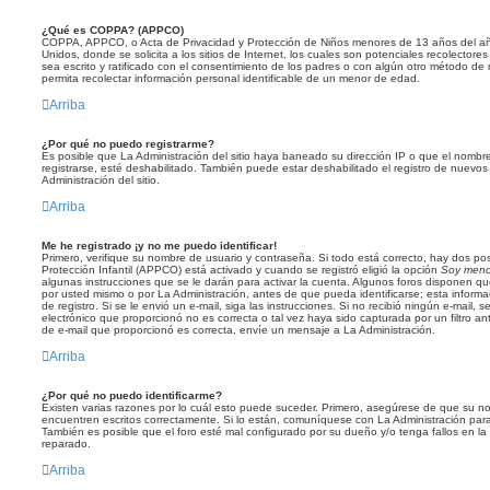
¿Qué es COPPA? (APPCO)
COPPA, APPCO, o Acta de Privacidad y Protección de Niños menores de 13 años del añ
Unidos, donde se solicita a los sitios de Internet, los cuales son potenciales recolectores
sea escrito y ratificado con el consentimiento de los padres o con algún otro método de
permita recolectar información personal identificable de un menor de edad.
Arriba
¿Por qué no puedo registrarme?
Es posible que La Administración del sitio haya baneado su dirección IP o que el nombr
registrarse, esté deshabilitado. También puede estar deshabilitado el registro de nuev
Administración del sitio.
Arriba
Me he registrado ¡y no me puedo identificar!
Primero, verifique su nombre de usuario y contraseña. Si todo está correcto, hay dos pos
Protección Infantil (APPCO) está activado y cuando se registró eligió la opción
Soy meno
algunas instrucciones que se le darán para activar la cuenta. Algunos foros disponen q
por usted mismo o por La Administración, antes de que pueda identificarse; esta informaci
de registro. Si se le envió un e-mail, siga las instrucciones. Si no recibió ningún e-mail,
electrónico que proporcionó no es correcta o tal vez haya sido capturada por un filtro an
de e-mail que proporcionó es correcta, envíe un mensaje a La Administración.
Arriba
¿Por qué no puedo identificarme?
Existen varias razones por lo cuál esto puede suceder. Primero, asegúrese de que su n
encuentren escritos correctamente. Si lo están, comuníquese con La Administración par
También es posible que el foro esté mal configurado por su dueño y/o tenga fallos en la
reparado.
Arriba