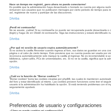
Hace un tiempo me registré, ¡pero ahora no puedo conectarme!
Es posible que la administración haya desactivado o borrado su cuenta por alguna razó
remueven sus usuarios que no publicaron mensajes por cierto periodo de tiempo para red
así, registrese de nuevo y participe de las discuciones.
Arriba
¡Perdí mi contraseña!
No se asuste, ¡calma! Si su contraseña no puede ser recuperada puede desactivarla o ca
(login) y haga clic en
Olvidé mi contraseña
. Siga las instrucciones y estará identificad
Arriba
¿Por qué mi sesión de usuario expira automáticamente?
Si no activa la casilla
Recordar
cuando ingresa al foro, sus datos se guardan en una cooki
página o al cabo de cierto tiempo. Esto previene que su cuenta pueda ser usada por otr
reconozca automáticamente solo marque la casilla al ingresar. No es recomendable si ac
biblioteca, cyber-cafés, PCs de universidades, etc. Si no ve la casilla, significa que la ad
opción.
Arriba
¿Cuál es la función de “Borrar cookies”?
“Borrar cookies” borra las cookies creadas por phpBB, las cuales le mantienen autoriza
del foro y estar identificado al mismo. Las cookies proveen funciones como leer el segui
usuario si la administración ha habilitado la opción. Si está teniendo problemas con el ing
seguramente ayudará.
Arriba
Preferencias de usuario y configuraciones
¿Cómo se puede cambiar mi configuración?