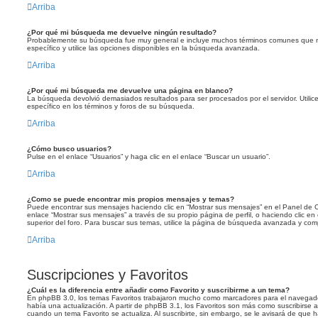
Arriba
¿Por qué mi búsqueda me devuelve ningún resultado?
Probablemente su búsqueda fue muy general e incluye muchos términos comunes que
específico y utilice las opciones disponibles en la búsqueda avanzada.
Arriba
¿Por qué mi búsqueda me devuelve una página en blanco?
La búsqueda devolvió demasiados resultados para ser procesados por el servidor. Util
específico en los términos y foros de su búsqueda.
Arriba
¿Cómo busco usuarios?
Pulse en el enlace “Usuarios” y haga clic en el enlace “Buscar un usuario”.
Arriba
¿Como se puede encontrar mis propios mensajes y temas?
Puede encontrar sus mensajes haciendo clic en “Mostrar sus mensajes” en el Panel de Co
enlace “Mostrar sus mensajes” a través de su propio página de perfil, o haciendo clic en
superior del foro. Para buscar sus temas, utilice la página de búsqueda avanzada y com
Arriba
Suscripciones y Favoritos
¿Cuál es la diferencia entre añadir como Favorito y suscribirme a un tema?
En phpBB 3.0, los temas Favoritos trabajaron mucho como marcadores para el navegad
había una actualización. A partir de phpBB 3.1, los Favoritos son más como suscribirse 
cuando un tema Favorito se actualiza. Al suscribirte, sin embargo, se le avisará de que 