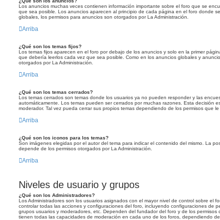
¿Qué son los anuncios?
Los anuncios muchas veces contienen información importante sobre el foro que se encu
que sea posible. Los anuncios aparecen al principio de cada página en el foro donde s
globales, los permisos para anuncios son otorgados por La Administración.
Arriba
¿Qué son los temas fijos?
Los temas fijos aparecen en el foro por debajo de los anuncios y solo en la primer pági
que debería leerlos cada vez que sea posible. Como en los anuncios globales y anuncios
otorgados por La Administración.
Arriba
¿Qué son los temas cerrados?
Los temas cerrados son temas donde los usuarios ya no pueden responder y las encuest
automáticamente. Los temas pueden ser cerrados por muchas razones. Esta decisión es
moderador. Tal vez pueda cerrar sus propios temas dependiendo de los permisos que le
Arriba
¿Qué son los iconos para los temas?
Son imágenes elegidas por el autor del tema para indicar el contenido del mismo. La pos
depende de los permisos otorgados por La Administración.
Arriba
Niveles de usuario y grupos
¿Qué son los Administradores?
Los Administradores son los usuarios asignados con el mayor nivel de control sobre el f
controlar todas las acciones y configuraciones del foro, incluyendo configuraciones de 
grupos usuarios y moderadores, etc. Dependen del fundador del foro y de los permisos 
tienen todas las capacidades de moderación en cada uno de los foros, dependiendo de l