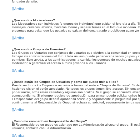
fundador del sitio.
Arriba
¿Qué son los Moderadores?
Los Moderadores son individuos (o grupos de individuos) que cuidan el foro día a día. Ti
mensajes, cerrarlos, abrirlos, moverlos, borrar y separar temas en el foro que moderan
presentes para evitar que los usuarios se salgan del tema tratado o publiquen spam y/o 
Arriba
¿Qué son los Grupos de Usuarios?
Los Grupos de Usuarios son conjuntos de usuarios que dividen a la comunidad en sect
trabajar los administradores del foro. Cada usuario puede pertenecer a varios grupos y
permisos. Esto ayuda, a los administradores, a cambiar los permisos de muchos usuarios
moderador, o garantizar el acceso a foros privados a los usuarios.
Arriba
¿Donde están los Grupos de Usuarios y como me puedo unir a ellos?
Puede ver todos los Grupos de usuarios a través del enlace “Grupos de Usuarios”. Si d
haciendo clic en el botón apropiado. No todos los grupos tienen libre acceso. Sin emba
poder unirse, otros están cerrados y algunos son ocultos. Si el grupo se encuentra abier
correspondiente. Si el grupo requiere de aprobación para unirse, puede solicitar unirse 
El responsable del grupo deberá aprobar su solicitud y seguramente le preguntará por 
continuamente al Responsable de Grupo si rechaza su solicitud; seguramente tenga su
Arriba
¿Cómo me convierto en Responsable del Grupo?
El Responsable de un grupo es asignado por La Administración al crear el grupo. Si est
usuarios, contacte con La Administración.
Arriba