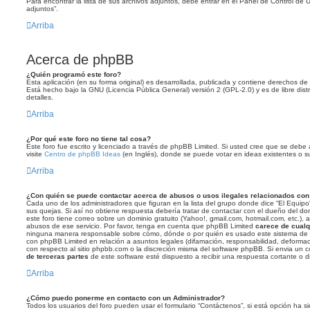
Para encontrar la lista de sus archivos adjuntos, debe entrar en el Panel de Control de U
adjuntos”.
Arriba
Acerca de phpBB
¿Quién programó este foro?
Esta aplicación (en su forma original) es desarrollada, publicada y contiene derechos d
Está hecho bajo la GNU (Licencia Pública General) versión 2 (GPL-2.0) y es de libre dist
detalles.
Arriba
¿Por qué este foro no tiene tal cosa?
Este foro fue escrito y licenciado a través de phpBB Limited. Si usted cree que se debe a
visite
Centro de phpBB Ideas
(en Inglés), donde se puede votar en ideas existentes o su
Arriba
¿Con quién se puede contactar acerca de abusos o usos ilegales relacionados con 
Cada uno de los administradores que figuran en la lista del grupo donde dice “El Equipo
sus quejas. Si así no obtiene respuesta debería tratar de contactar con el dueño del d
este foro tiene correo sobre un dominio gratuito (Yahoo!, gmail.com, hotmail.com, etc.),
abusos de ese servicio. Por favor, tenga en cuenta que phpBB Limited
carece de cualqu
ninguna manera responsable sobre cómo, dónde o por quién es usado este sistema de f
con phpBB Limited en relación a asuntos legales (difamación, responsabilidad, deforma
con respecto al sitio phpbb.com o la discreción misma del software phpBB. Si envia un
de terceras partes
de este software esté dispuesto a recibir una respuesta cortante o d
Arriba
¿Cómo puedo ponerme en contacto con un Administrador?
Todos los usuarios del foro pueden usar el formulario “Contáctenos”, si está opción ha sid