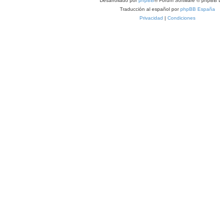
Desarrollado por
phpBB
® Forum Software © phpBB L
Traducción al español por
phpBB España
Privacidad
|
Condiciones