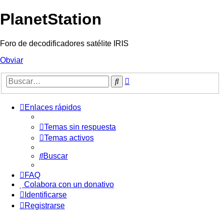
PlanetStation
Foro de decodificadores satélite IRIS
Obviar
Búsqueda
Buscar
avanzada
Enlaces rápidos
Temas sin respuesta
Temas activos
Buscar
FAQ
Colabora con un donativo
Identificarse
Registrarse