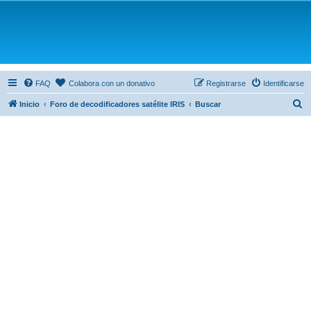
FAQ
Colabora con un donativo
Registrarse
Identificarse
B
Inicio
Foro de decodificadores satélite IRIS
Buscar
u
s
c
a
r