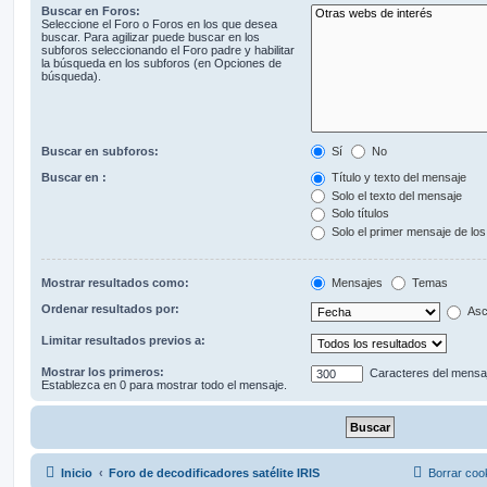
Buscar en Foros:
Seleccione el Foro o Foros en los que desea
buscar. Para agilizar puede buscar en los
subforos seleccionando el Foro padre y habilitar
la búsqueda en los subforos (en Opciones de
búsqueda).
Buscar en subforos:
Sí
No
Buscar en :
Título y texto del mensaje
Solo el texto del mensaje
Solo títulos
Solo el primer mensaje de lo
Mostrar resultados como:
Mensajes
Temas
Ordenar resultados por:
Asc
Limitar resultados previos a:
Mostrar los primeros:
Caracteres del mensa
Establezca en 0 para mostrar todo el mensaje.
Inicio
Foro de decodificadores satélite IRIS
Borrar coo