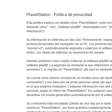
PlanetStation - Política de privacidad
Esta política explica con detalle cómo “PlanetStation” junto con
adelante “ellos”, “sus”, “software phpBB”, “www.phpbb.com”, “
información”).
Su información es obtenida por dos vías. Primeramente, navega
archivos temporales del navegador de su PC. Las primeras dos 
“session-id”), automáticamente asignada a usted por el softwa
leídos, con objeto de optimizar su experiencia de usuario.
Además podemos crear cookies externas al software phpBB mien
software phpBB. La segunda vía mediante la que obtenemos su 
anónimos”), su registro en “PlanetStation” (de aquí en adelant
Su cuenta como mínimo constará de un nombre único de identifi
contraseña”) y una dirección de email personal válida (de aquí 
en el que estamos instalados. Cualquier información más allá d
opcional, según el criterio de “PlanetStation”. En cualquier ca
desactivar los emails generados automáticamente por el softw
Su contraseña está encriptada (cifrado de una vía) por lo tan
cuenta en “PlanetStation”, por favor guárdela cuidadosamente y