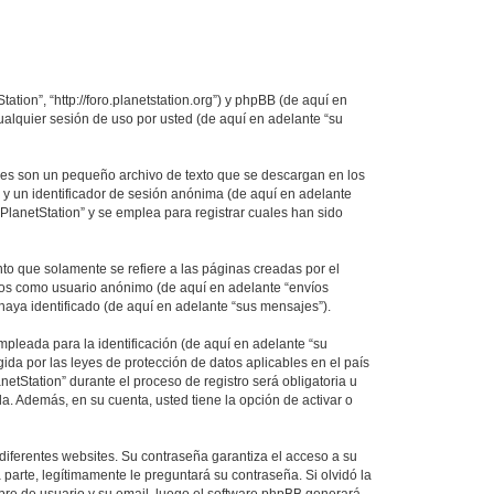
ation”, “http://foro.planetstation.org”) y phpBB (de aquí en
alquier sesión de uso por usted (de aquí en adelante “su
ales son un pequeño archivo de texto que se descargan en los
 y un identificador de sesión anónima (de aquí en adelante
lanetStation” y se emplea para registrar cuales han sido
o que solamente se refiere a las páginas creadas por el
íos como usuario anónimo (de aquí en adelante “envíos
haya identificado (de aquí en adelante “sus mensajes”).
pleada para la identificación (de aquí en adelante “su
ida por las leyes de protección de datos aplicables en el país
etStation” durante el proceso de registro será obligatoria u
da. Además, en su cuenta, usted tiene la opción de activar o
diferentes websites. Su contraseña garantiza el acceso a su
parte, legítimamente le preguntará su contraseña. Si olvidó la