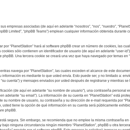
 sus empresas asociadas (de aquí en adelante “nosotros”, “nos”, “nuestro”, “PlanetSt
phpBB Limited”, “phpBB Teams”) emplean cualquier información obtenida durante cu
r por “PlanetStation” hará al software phpBB crear un número de cookies, las cu
cookies sólo contienen un identificador de usuario (de aquí en adelante “user-id”)
re phpBB. Una tercera cookie se creará una vez que haya navegado por temas en “P
tras navega por “PlanetStation”, las cuales exceden el alcance de este document
información es mediante lo que usted envía. Esto puede ser, y no limitado a: env
e “su cuenta”) y mensajes enviados por usted después de registrarse y mientras se 
cación (de aquí en adelante “su nombre de usuario”), una contraseña personal em
en adelante “su email”). La información de su cuenta en “PlanetStation” está proteg
e su nombre de usuario, su contraseña y su dirección de e-mail requerida por “Plan
so, usted tiene la opción de qué información en su cuenta será públicamente exhibi
are phpBB.
to está segura. Sin embargo, se recomienda que no emplee la misma contraseña en 
 bajo ninguna circunstancia ningún miembro “PlanetStation”, phpBB u otra tercera 