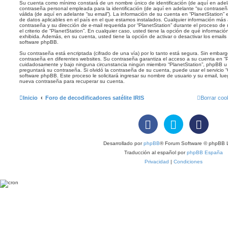
Su cuenta como mínimo constará de un nombre único de identificación (de aquí en adel
contraseña personal empleada para la identificación (de aquí en adelante “su contraseña
válida (de aquí en adelante “su email”). La información de su cuenta en “PlanetStation” 
de datos aplicables en el país en el que estamos instalados. Cualquier información más
contraseña y su dirección de e-mail requerida por “PlanetStation” durante el proceso de r
el criterio de “PlanetStation”. En cualquier caso, usted tiene la opción de qué informac
exhibida. Además, en su cuenta, usted tiene la opción de activar o desactivar los emai
software phpBB.
Su contraseña está encriptada (cifrado de una vía) por lo tanto está segura. Sin emba
contraseña en diferentes websites. Su contraseña garantiza el acceso a su cuenta en “P
cuidadosamente y bajo ninguna circunstancia ningún miembro “PlanetStation”, phpBB u o
preguntará su contraseña. Si olvidó la contraseña de su cuenta, puede usar el servicio “
software phpBB. Este proceso le solicitará ingresar su nombre de usuario y su email, l
nueva contraseña para recuperar su cuenta.
Inicio
Foro de decodificadores satélite IRIS
Borrar coo
Desarrollado por
phpBB
® Forum Software © phpBB L
Traducción al español por
phpBB España
Privacidad
|
Condiciones