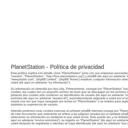
PlanetStation - Política de privacidad
Esta política explica con detalle cómo “PlanetStation” junto con sus empresas asociadas 
“nuestro”, “PlanetStation”, “http://foro.planetstation.org”) y phpBB (de aquí en adelante “e
“www.phpbb.com”, “phpBB Limited”, “phpBB Teams”) emplean cualquier información obten
usted (de aquí en adelante “su información”).
Su información es obtenida por dos vías. Primeramente, navegar por “PlanetStation” ha
cookies, las cuales son un pequeño archivo de texto que se descargan en los archivos
primeras dos cookies sólo contienen un identificador de usuario (de aquí en adelante “use
anónima (de aquí en adelante “session-id”), automáticamente asignada a usted por el s
creará una vez que haya navegado por temas en “PlanetStation” y se emplea para regist
optimizar su experiencia de usuario.
Además podemos crear cookies externas al software phpBB mientras navega por “PlanetS
de este documento que solamente se refiere a las páginas creadas por el software ph
obtenemos su información es mediante lo que usted envía. Esto puede ser, y no limita
aquí en adelante “envíos anónimos”), su registro en “PlanetStation” (de aquí en adelant
usted después de registrarse y mientras se haya identificado (de aquí en adelante “sus 