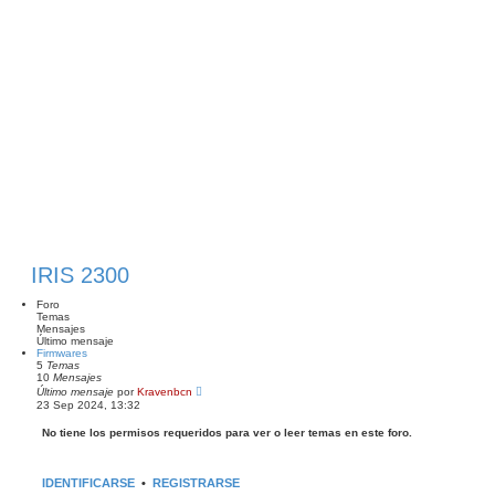
IRIS 2300
Foro
Temas
Mensajes
Último mensaje
Firmwares
5
Temas
10
Mensajes
V
Último mensaje
por
Kravenbcn
e
23 Sep 2024, 13:32
r
ú
No tiene los permisos requeridos para ver o leer temas en este foro.
l
t
i
m
IDENTIFICARSE
•
REGISTRARSE
o