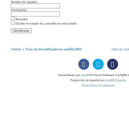
m
Nombre de Usuario:
e
n
Contraseña:
s
a
j
Recordar
e
Ocultar mi estado de conexión en esta sesión
Inicio
Foro de decodificadores satélite IRIS
Borrar coo
Desarrollado por
phpBB
® Forum Software © phpBB L
Traducción al español por
phpBB España
Privacidad
|
Condiciones