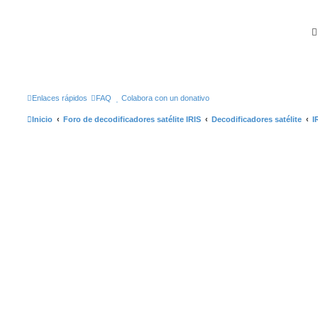
Enlaces rápidos
FAQ
Colabora con un donativo
Inicio
Foro de decodificadores satélite IRIS
Decodificadores satélite
I