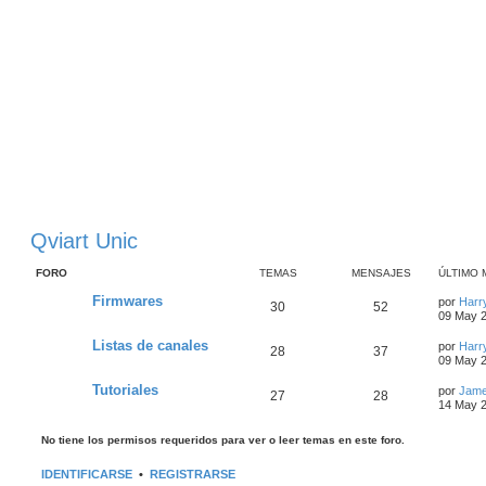
Qviart Unic
FORO
TEMAS
MENSAJES
ÚLTIMO 
Firmwares
por
Harr
30
52
09 May 2
Listas de canales
por
Harr
28
37
09 May 2
Tutoriales
por
Jam
27
28
14 May 2
No tiene los permisos requeridos para ver o leer temas en este foro.
IDENTIFICARSE
•
REGISTRARSE