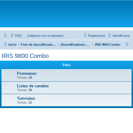
FAQ
Colabora con un donativo
Registrarse
Identificarse
B
Inicio
Foro de decodificadores satélite IRIS
Decodificadores satélite
IRIS 9800 Combo
u
IRIS 9800 Combo
s
Foro
c
a
Firmwares
Temas:
26
r
Listas de canales
Temas:
30
Tutoriales
Temas:
21