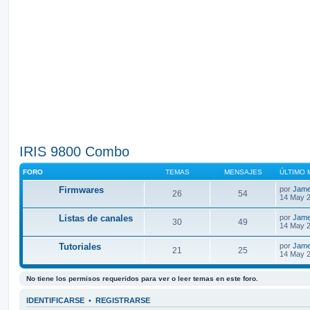
IRIS 9800 Combo
FORO
TEMAS
MENSAJES
ÚLTIMO 
Firmwares
por
Jam
26
54
14 May 2
Listas de canales
por
Jam
30
49
14 May 2
Tutoriales
por
Jam
21
25
14 May 2
No tiene los permisos requeridos para ver o leer temas en este foro.
IDENTIFICARSE
•
REGISTRARSE