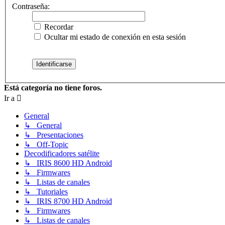
Contraseña:
Recordar
Ocultar mi estado de conexión en esta sesión
Está categoría no tiene foros.
Ir a
General
↳ General
↳ Presentaciones
↳ Off-Topic
Decodificadores satélite
↳ IRIS 8600 HD Android
↳ Firmwares
↳ Listas de canales
↳ Tutoriales
↳ IRIS 8700 HD Android
↳ Firmwares
↳ Listas de canales