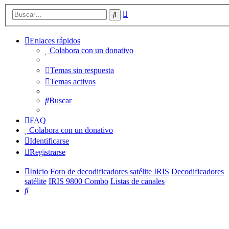
Búsqueda
Buscar
avanzada
Enlaces rápidos
Colabora con un donativo
Temas sin respuesta
Temas activos
Buscar
FAQ
Colabora con un donativo
Identificarse
Registrarse
Inicio
Foro de decodificadores satélite IRIS
Decodificadores
satélite
IRIS 9800 Combo
Listas de canales
Buscar