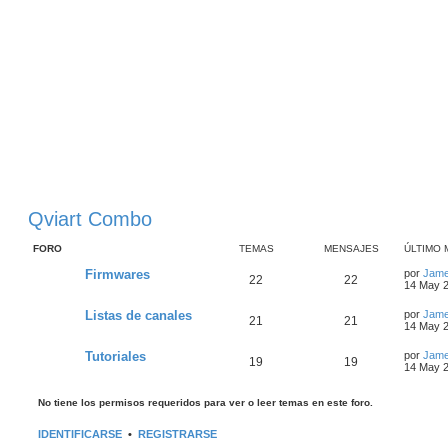
Qviart Combo
FORO
TEMAS
MENSAJES
ÚLTIMO 
Firmwares
por
Jam
22
22
14 May 2
Listas de canales
por
Jam
21
21
14 May 2
Tutoriales
por
Jam
19
19
14 May 2
No tiene los permisos requeridos para ver o leer temas en este foro.
IDENTIFICARSE
•
REGISTRARSE