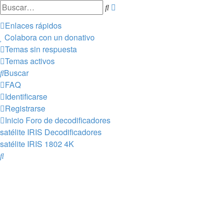
Búsqueda
Buscar
avanzada
Enlaces rápidos
Colabora con un donativo
Temas sin respuesta
Temas activos
Buscar
FAQ
Identificarse
Registrarse
Inicio
Foro de decodificadores
satélite IRIS
Decodificadores
satélite
IRIS 1802 4K
Buscar