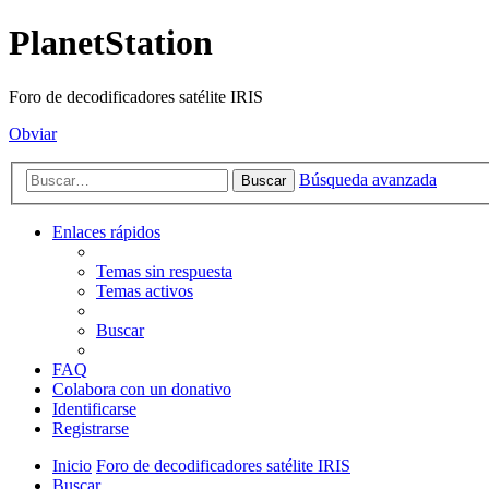
PlanetStation
Foro de decodificadores satélite IRIS
Obviar
Búsqueda avanzada
Buscar
Enlaces rápidos
Temas sin respuesta
Temas activos
Buscar
FAQ
Colabora con un donativo
Identificarse
Registrarse
Inicio
Foro de decodificadores satélite IRIS
Buscar