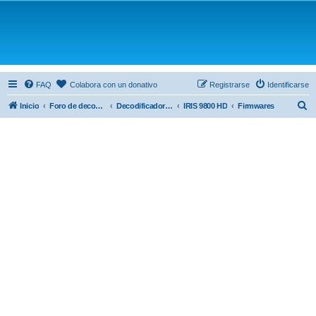
FAQ
Colabora con un donativo
Registrarse
Identificarse
B
Inicio
Foro de decodificadores satélite IRIS
Decodificadores satélite
IRIS 9800 HD
Firmwares
u
s
c
a
r