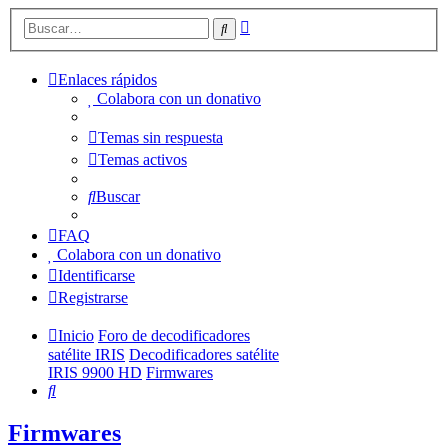
Búsqueda
Buscar
avanzada
Enlaces rápidos
Colabora con un donativo
Temas sin respuesta
Temas activos
Buscar
FAQ
Colabora con un donativo
Identificarse
Registrarse
Inicio
Foro de decodificadores
satélite IRIS
Decodificadores satélite
IRIS 9900 HD
Firmwares
Buscar
Firmwares